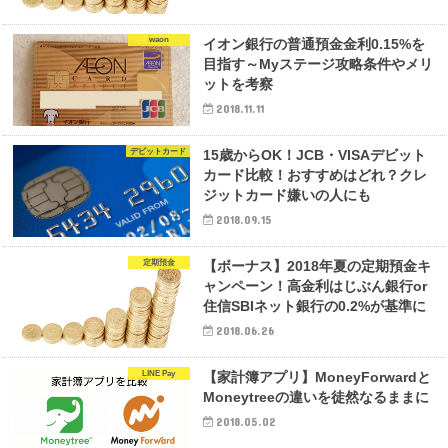
waon
イオン銀行の普通預金金利0.15%を
目指す～Myステージ攻略条件やメリ
ットを考察
2018.11.11
デビットカード
15歳からOK！JCB・VISAデビット
カード比較！おすすめはどれ？クレ
ジットカード嫌いの人にも
2018.09.15
定期預金
【ボーナス】2018年夏の定期預金キ
ャンペーン！高金利はじぶん銀行or
住信SBIネット銀行の0.2%が基準に
2018.06.26
LINE Pay
【家計簿アプリ】MoneyForwardと
Moneytreeの違いを徒然なるままに
2018.05.02